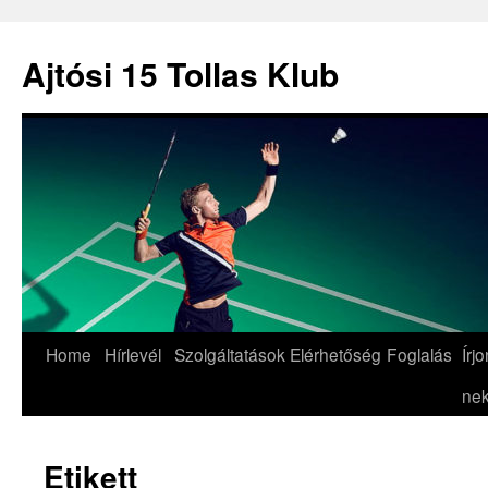
Ajtósi 15 Tollas Klub
Skip
Home
Hírlevél
Szolgáltatások
Elérhetőség
Foglalás
Írjo
to
nek
content
Etikett