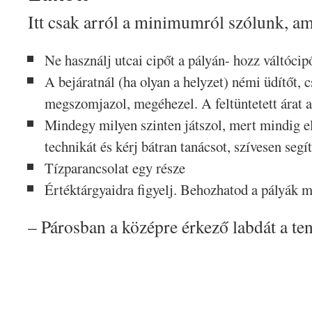
Itt csak arról a minimumról szólunk, a
Ne használj utcai cipőt a pályán- hozz váltócipő
A bejáratnál (ha olyan a helyzet) némi üdítőt, 
megszomjazol, megéhezel. A feltüntetett árat a
Mindegy milyen szinten játszol, mert mindig e
technikát és kérj bátran tanácsot, szívesen segí
Tízparancsolat egy része
Értéktárgyaidra figyelj. Behozhatod a pályák me
– Párosban a középre érkező labdát a ten