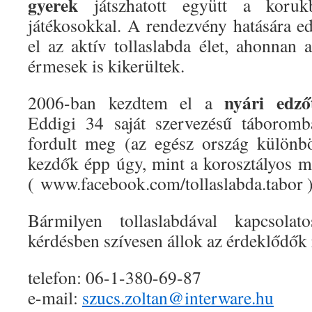
gyerek
játszhatott együtt a koruk
játékosokkal. A rendezvény hatására ed
el az aktív tollaslabda élet, ahonnan 
érmesek is kikerültek.
nyári edző
2006-ban kezdtem el a
Eddigi 34 saját szervezésű táboro
fordult meg (az egész ország különbö
kezdők épp úgy, mint a korosztályos m
( www.facebook.com/tollaslabda.tabor 
Bármilyen tollaslabdával kapcsola
kérdésben szívesen állok az érdeklődők 
telefon: 06-1-380-69-87
e-mail:
szucs.zoltan@interware.hu