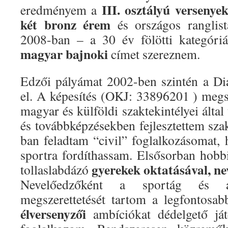
III. osztályú versenye
eredményem a
két bronz érem
és országos ranglis
2008-ban – a 30 év fölötti kategóri
magyar bajnoki
címet szereznem.
Edzői pályámat 2002-ben szintén a D
el. A képesítés (OKJ: 33896201 ) megs
magyar és külföldi szaktekintélyei által
és továbbképzésekben fejlesztettem sz
ban feladtam “civil” foglalkozásomat
sportra fordíthassam. Elsősorban hobb
gyerekek oktatásával, ne
tollaslabdázó
Nevelőedzőként a sportág és 
megszerettetését tartom a legfontosa
élversenyzői
ambíciókat dédelgető ját