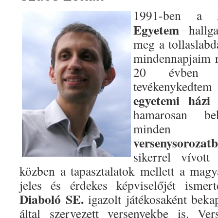
1991-ben a
Egyetem
hallga
meg a tollaslabd
mindennapjaim r
20 évben s
tevékenykedte
egyetemi házi 
hamarosan bek
minden
versenysorozat
sikerrel vívot
közben a tapasztalatok mellett a magya
jeles és érdekes képviselőjét isme
Diaboló SE.
igazolt játékosaként be
által szervezett versenyekbe is. Ve