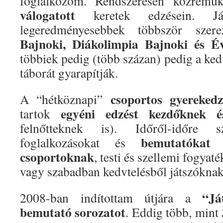
foglalkozom. Rendszeresen közrem
válogatott
keretek edzésein. Já
legeredményesebbek többször sze
Bajnoki, Diákolimpia Bajnoki és É
többiek pedig (több százan) pedig a ked
táborát gyarapítják.
csoportos gyerekedz
A “hétköznapi”
egyéni edzést kezdőknek 
tartok
felnőtteknek is). Időről-időre s
bemutatókat 
foglalkozásokat és
csoportoknak
, testi és szellemi fogya
vagy szabadban kedvtelésből játszóknak
“Já
2008-ban indítottam útjára a
bemutató sorozatot
. Eddig több, mint