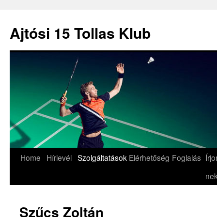
Ajtósi 15 Tollas Klub
Skip
Home
Hírlevél
Szolgáltatások
Elérhetőség
Foglalás
Írjo
to
nek
content
Szűcs Zoltán